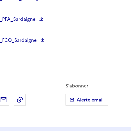
_PPA_Sardaigne
t_FCO_Sardaigne
S'abonner
ebook
ur X (anciennement Twitter)
tager sur LinkedIn
Partager par email
Copier dans le presse-papier
Alerte email