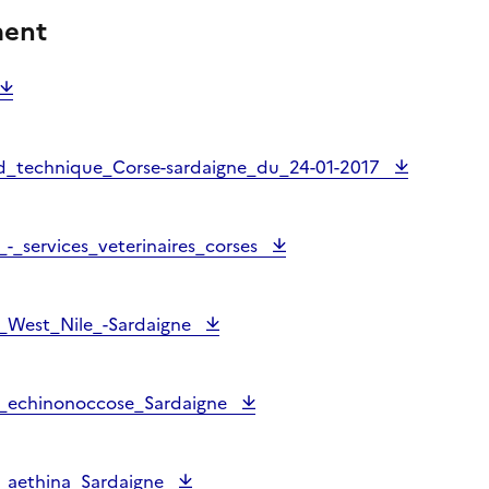
ment
d_technique_Corse-sardaigne_du_24-01-2017
-_services_veterinaires_corses
_West_Nile_-Sardaigne
_echinonoccose_Sardaigne
_aethina_Sardaigne