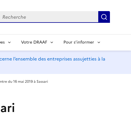
echerche
Recherch
ues
Votre DRAAF
Pour s’informer
erne l’ensemble des entreprises assujetties à la
tre du 16 mai 2019 à Sassari
ari