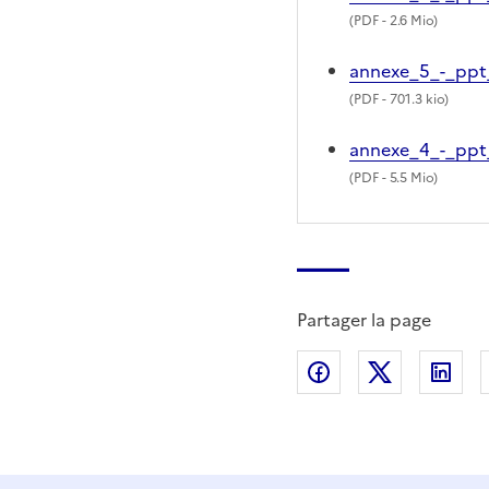
(
PDF
- 2.6 Mio)
annexe_5_-_ppt
(
PDF
- 701.3 kio)
annexe_4_-_pp
(
PDF
- 5.5 Mio)
Partager la page
Partager sur Fac
Partager s
Par