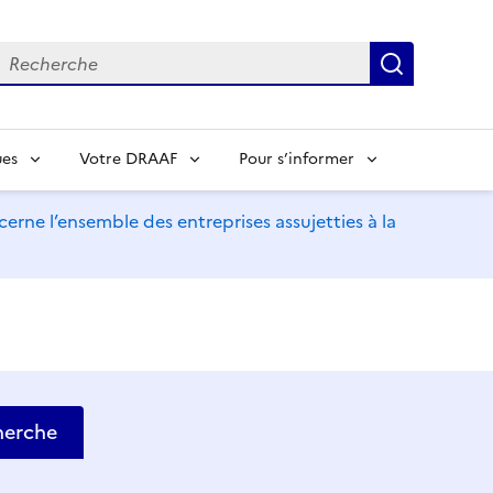
echerche
Recherch
ues
Votre DRAAF
Pour s’informer
erne l’ensemble des entreprises assujetties à la
herche