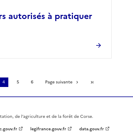
rs autorisés à pratiquer
4
5
6
Page suivante
Dernière page
ation, de l’agriculture et de la forêt de Corse.
c.gouv.fr
legifrance.gouv.fr
data.gouv.fr