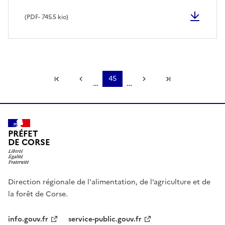
(
PDF
- 745.5 kio)
Première page
Page précédente
45
Page suivante
Dernière page
…
…
PRÉFET
DE CORSE
Direction régionale de l'alimentation, de l’agriculture et de
la forêt de Corse.
info.gouv.fr
service-public.gouv.fr