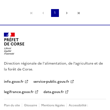
Première page
Page précédente
1
Page suivante
Dernière page
PRÉFET
DE CORSE
Direction régionale de l'alimentation, de l’agriculture et de
la forêt de Corse.
info.gouv.fr
service-public.gouv.fr
legifrance.gouv.fr
data.gouv.fr
Plan du site
Glossaire
Mentions légales
Accessibilité :