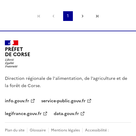
Première page
Page précédente
1
Page suivante
Dernière page
PRÉFET
DE CORSE
Direction régionale de l'alimentation, de l’agriculture et de
la forêt de Corse.
info.gouv.fr
service-public.gouv.fr
legifrance.gouv.fr
data.gouv.fr
Plan du site
Glossaire
Mentions légales
Accessibilité :