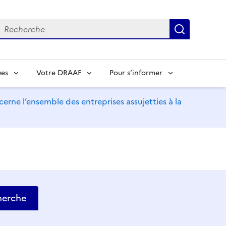
echerche
Recherch
ues
Votre DRAAF
Pour s’informer
erne l’ensemble des entreprises assujetties à la
herche