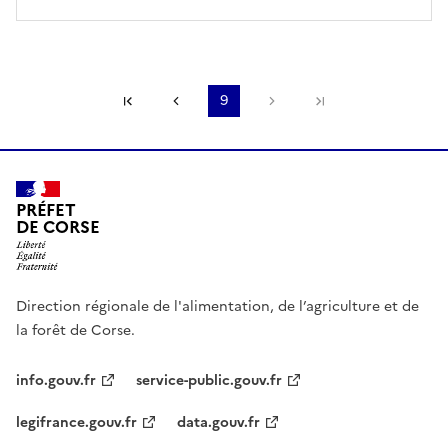
Première page
Page précédente
9
Page suivante
Dernière page
PRÉFET
DE CORSE
Direction régionale de l'alimentation, de l’agriculture et de
la forêt de Corse.
info.gouv.fr
service-public.gouv.fr
legifrance.gouv.fr
data.gouv.fr