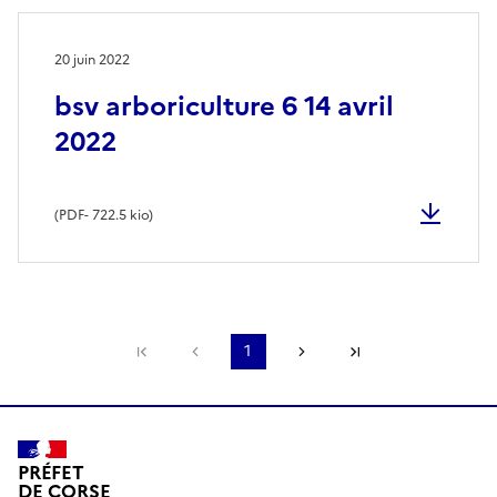
20 juin 2022
bsv arboriculture 6 14 avril
2022
(
PDF
- 722.5 kio)
Première page
Page précédente
1
Page suivante
Dernière page
PRÉFET
DE CORSE