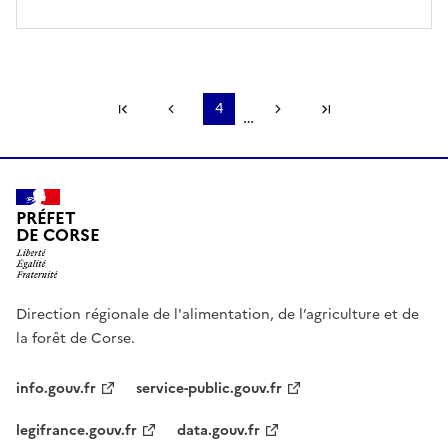
Première page
Page précédente
4
Page suivante
Dernière page
…
PRÉFET
DE CORSE
Direction régionale de l'alimentation, de l’agriculture et de
la forêt de Corse.
info.gouv.fr
service-public.gouv.fr
legifrance.gouv.fr
data.gouv.fr