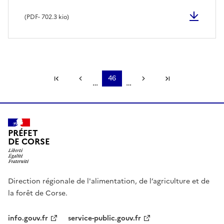
(
PDF
- 702.3 kio)
Première page
Page précédente
46
Page suivante
Dernière page
…
…
PRÉFET
DE CORSE
Direction régionale de l'alimentation, de l’agriculture et de
la forêt de Corse.
info.gouv.fr
service-public.gouv.fr