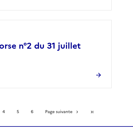
rse n°2 du 31 juillet
4
5
6
Page suivante
Dernière page