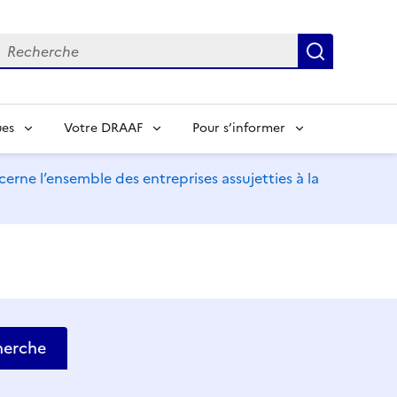
echerche
Recherch
ues
Votre DRAAF
Pour s’informer
erne l’ensemble des entreprises assujetties à la
herche