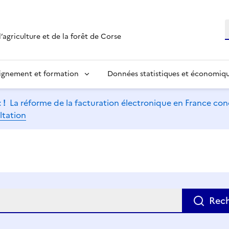
R
’agriculture et de la forêt de Corse
ignement et formation
Données statistiques et économiq
 !
La réforme de la facturation électronique en France conc
ltation
e
Rec