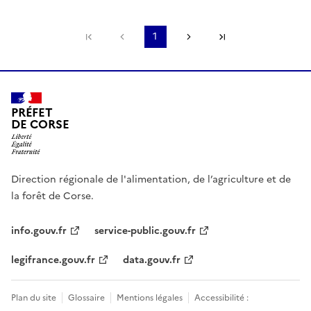
Première page
Page précédente
1
Page suivante
Dernière page
PRÉFET
DE CORSE
Direction régionale de l'alimentation, de l’agriculture et de
la forêt de Corse.
info.gouv.fr
service-public.gouv.fr
legifrance.gouv.fr
data.gouv.fr
Plan du site
Glossaire
Mentions légales
Accessibilité :