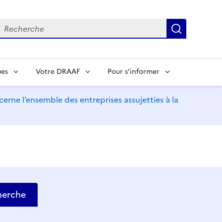
echerche
Recherch
ues
Votre DRAAF
Pour s’informer
erne l’ensemble des entreprises assujetties à la
herche