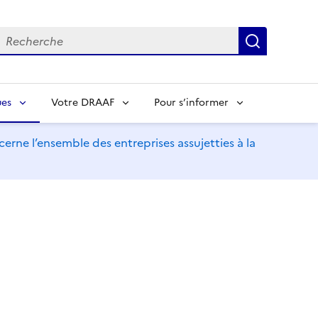
echerche
Recherch
ues
Votre DRAAF
Pour s’informer
erne l’ensemble des entreprises assujetties à la