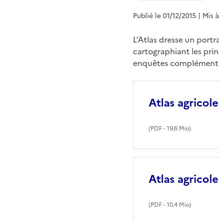
Publié le 01/12/2015
| Mis 
L’Atlas dresse un portra
cartographiant les pri
enquêtes complémenta
Atlas agricol
(
PDF
- 19.6 Mio)
Atlas agricol
(
PDF
- 10.4 Mio)