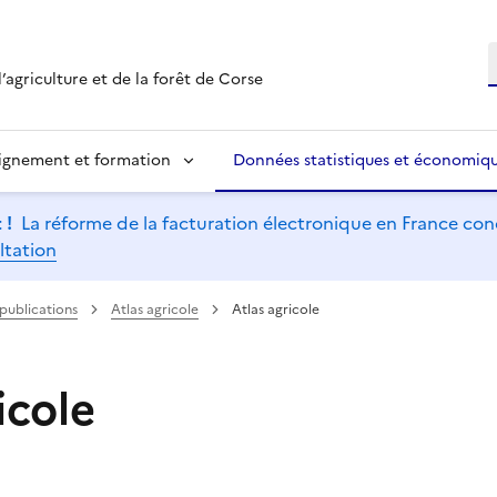
R
’agriculture et de la forêt de Corse
ignement et formation
Données statistiques et économiq
 !
La réforme de la facturation électronique en France conc
ltation
 publications
Atlas agricole
Atlas agricole
icole