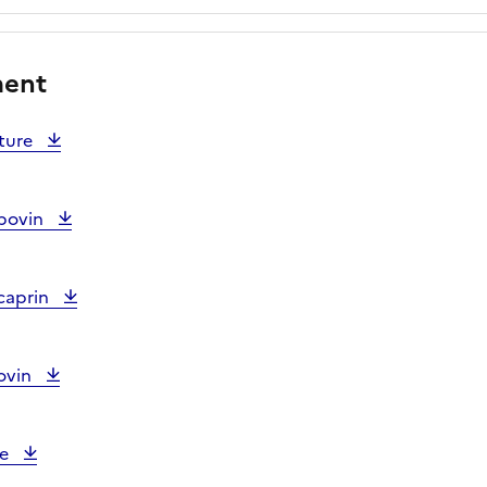
ment
lture
_bovin
caprin
ovin
re