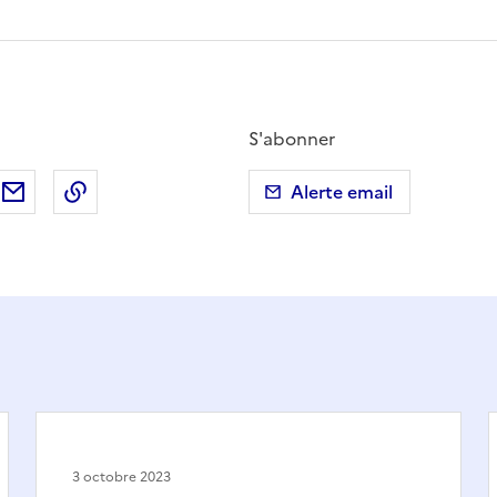
S'abonner
ebook
ur X (anciennement Twitter)
tager sur LinkedIn
Partager par email
Copier dans le presse-papier
Alerte email
3 octobre 2023