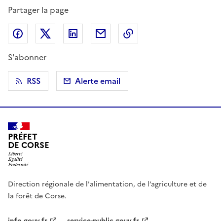
Partager la page
Partager sur Facebook
Partager sur X (anciennement Twitter)
Partager sur LinkedIn
Partager par email
Copier dans le presse
S'abonner
RSS
Alerte email
PRÉFET
DE CORSE
Direction régionale de l'alimentation, de l’agriculture et de
la forêt de Corse.
info.gouv.fr
service-public.gouv.fr