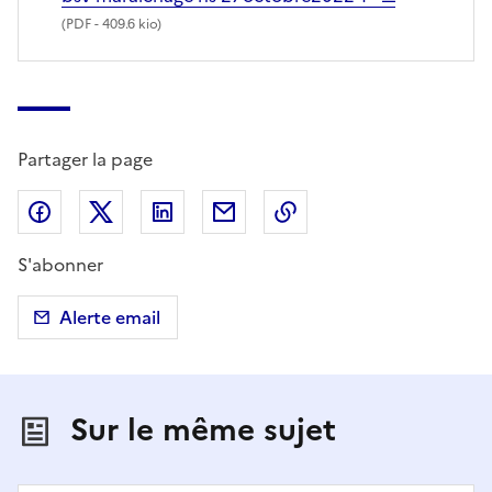
(
PDF
- 409.6 kio)
Partager la page
Partager sur Facebook
Partager sur X (anciennement Twitter)
Partager sur LinkedIn
Partager par email
Copier dans le presse
S'abonner
Alerte email
Sur le même sujet