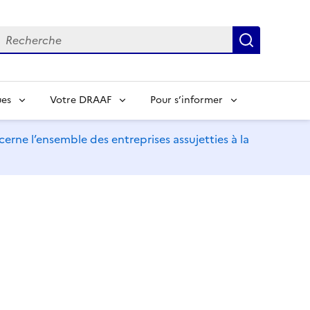
echerche
Recherch
ues
Votre DRAAF
Pour s’informer
erne l’ensemble des entreprises assujetties à la