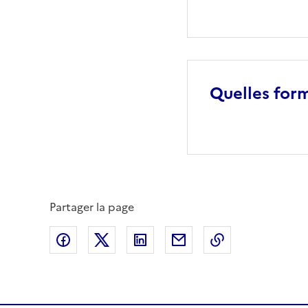
Quelles form
Partager la page
Partager sur Facebook
Partager sur X (anciennement Twitte
Partager sur LinkedIn
Partager par email
Copier dans le