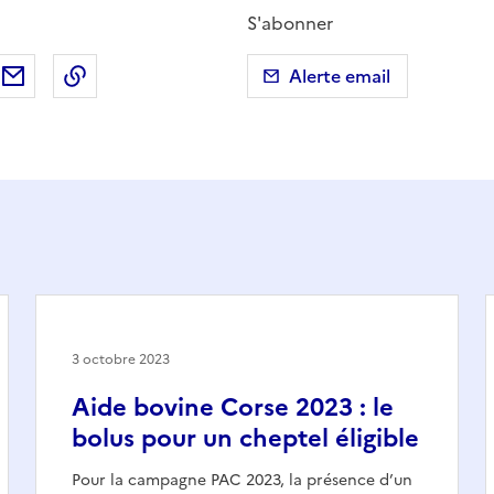
S'abonner
ebook
ur X (anciennement Twitter)
tager sur LinkedIn
Partager par email
Copier dans le presse-papier
Alerte email
3 octobre 2023
Aide bovine Corse 2023 : le
bolus pour un cheptel éligible
Pour la campagne PAC 2023, la présence d’un