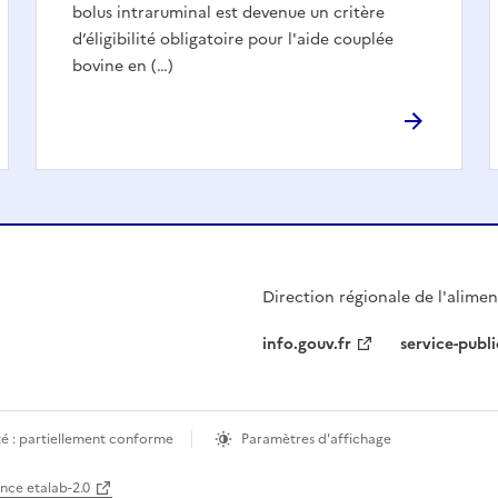
bolus intraruminal est devenue un critère
d’éligibilité obligatoire pour l'aide couplée
bovine en (…)
Direction régionale de l'aliment
info.gouv.fr
service-publi
té : partiellement conforme
Paramètres d'affichage
ence etalab-2.0