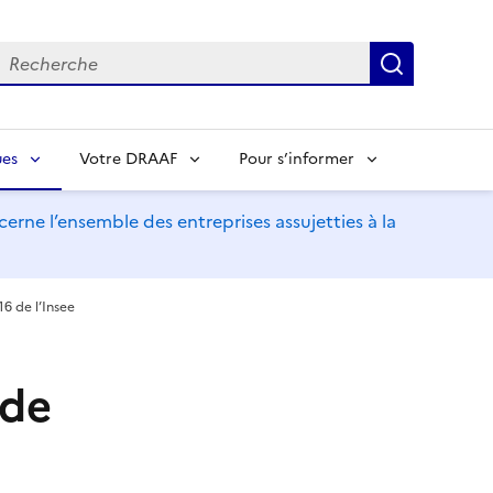
echerche
Recherch
ues
Votre DRAAF
Pour s’informer
erne l’ensemble des entreprises assujetties à la
16 de l’Insee
 de