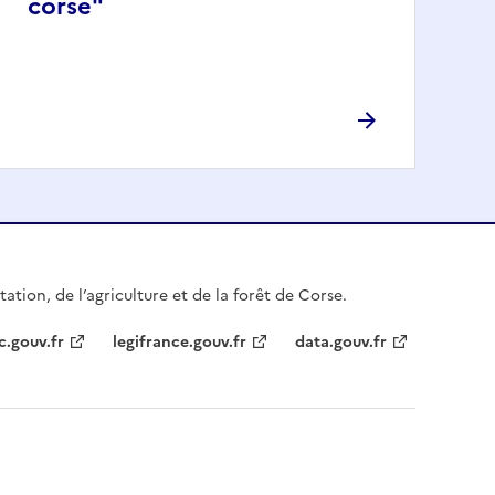
corse"
ation, de l’agriculture et de la forêt de Corse.
c.gouv.fr
legifrance.gouv.fr
data.gouv.fr