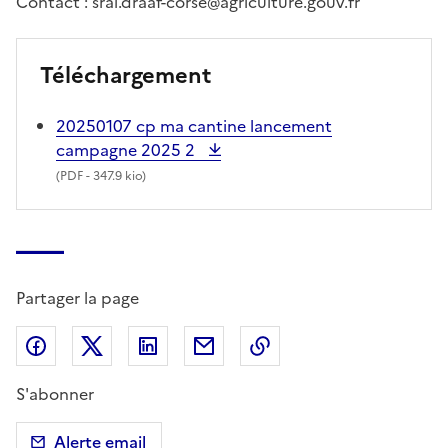
Contact : sral.draaf-corse@agriculture.gouv.fr
Téléchargement
20250107 cp ma cantine lancement
campagne 2025 2
(
PDF
- 347.9 kio)
Partager la page
Partager sur Facebook
Partager sur X (anciennement Twitter)
Partager sur LinkedIn
Partager par email
Copier dans le presse
S'abonner
Alerte email