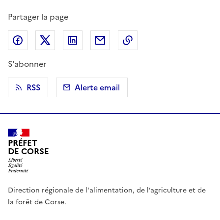
Partager la page
Partager sur Facebook
Partager sur X (anciennement Twitter)
Partager sur LinkedIn
Partager par email
Copier dans le presse
S'abonner
RSS
Alerte email
PRÉFET
DE CORSE
Direction régionale de l'alimentation, de l’agriculture et de
la forêt de Corse.