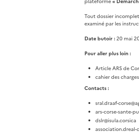
plateforme
« Démarche
Tout dossier incomplet
examiné par les instruc
Date butoir :
20 mai 2
Pour aller plus loin :
Article ARS de Co
cahier des charge
Contacts :
sral.draaf-corse@a
ars-corse-sante-pu
dslr@isula.corsica
association.dreal