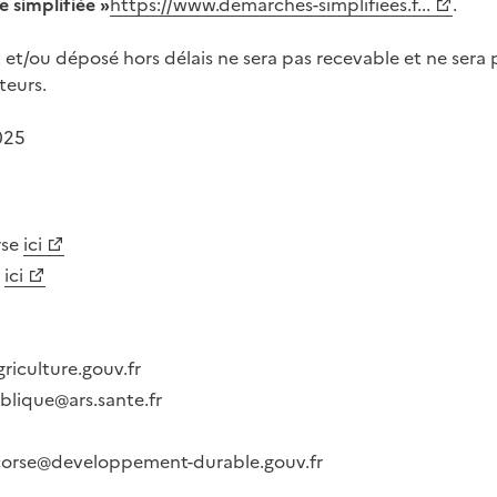
 simplifiée »
https://www.demarches-simplifiees.f...
.
 et/ou déposé hors délais ne sera pas recevable et ne ser
teurs.
025
rse
ici
s
ici
griculture.gouv.fr
blique@ars.sante.fr
-corse@developpement-durable.gouv.fr