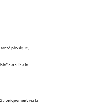
e santé physique,
e" aura lieu le
025
uniquement
via la