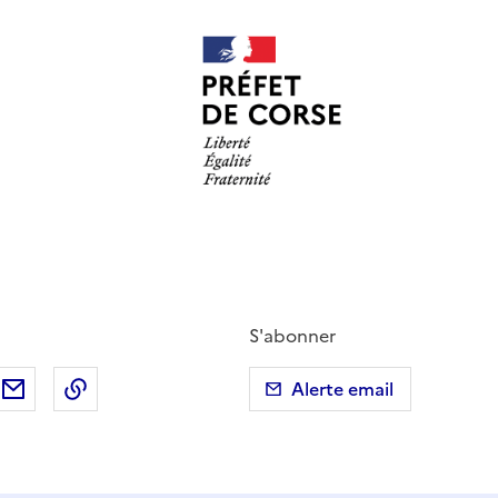
S'abonner
ebook
ur X (anciennement Twitter)
tager sur LinkedIn
Partager par email
Copier dans le presse-papier
Alerte email