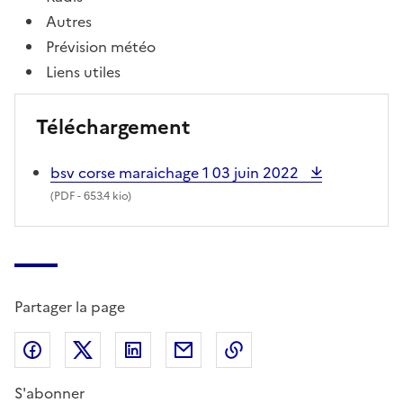
Autres
Prévision météo
Liens utiles
Téléchargement
bsv corse maraichage 1 03 juin 2022
(
PDF
- 653.4 kio)
Partager la page
Partager sur Facebook
Partager sur X (anciennement Twitter)
Partager sur LinkedIn
Partager par email
Copier dans le presse
S'abonner