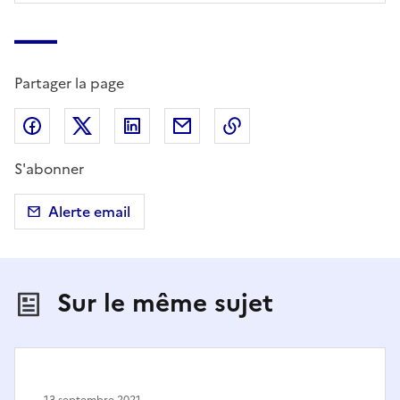
Partager la page
Partager sur Facebook
Partager sur X (anciennement Twitter)
Partager sur LinkedIn
Partager par email
Copier dans le presse
S'abonner
Alerte email
Sur le même sujet
13 septembre 2021