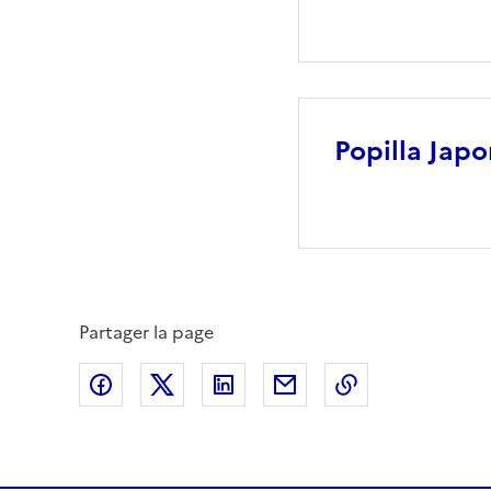
Popilla Japo
Partager la page
Partager sur Facebook
Partager sur X (anciennement Twitte
Partager sur LinkedIn
Partager par email
Copier dans le