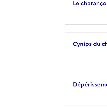
Le charanço
Cynips du c
Dépérisseme