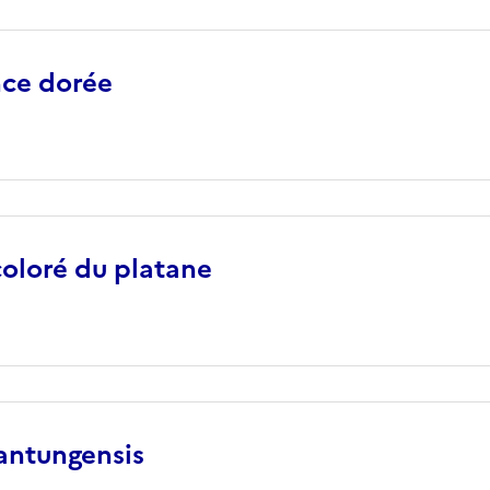
nce dorée
coloré du platane
antungensis