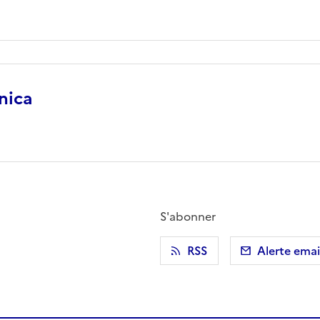
nica
S'abonner
r)
 presse-papier
RSS
Alerte emai