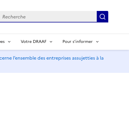
echerche
Recherch
ues
Votre DRAAF
Pour s’informer
erne l’ensemble des entreprises assujetties à la