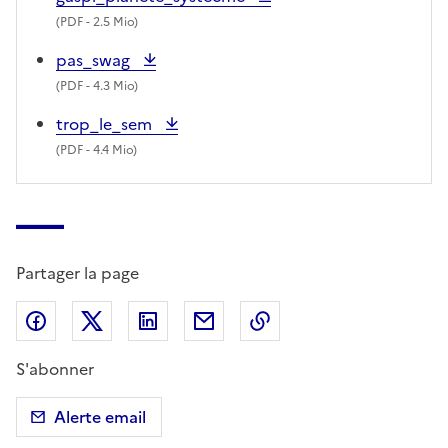
(
PDF
- 2.5 Mio)
pas_swag
(
PDF
- 4.3 Mio)
trop_le_sem
(
PDF
- 4.4 Mio)
Partager la page
Partager sur Facebook
Partager sur X (anciennement Twitter)
Partager sur LinkedIn
Partager par email
Copier dans le presse
S'abonner
Alerte email