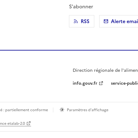
S'abonner
r)
 presse-papier
RSS
Alerte emai
Direction régionale de l'aliment
info.gouv.fr
service-publi
té : partiellement conforme
Paramètres d'affichage
ence etalab-2.0