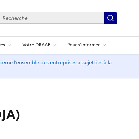
echerche
Recherch
ues
Votre DRAAF
Pour s’informer
erne l’ensemble des entreprises assujetties à la
DJA)