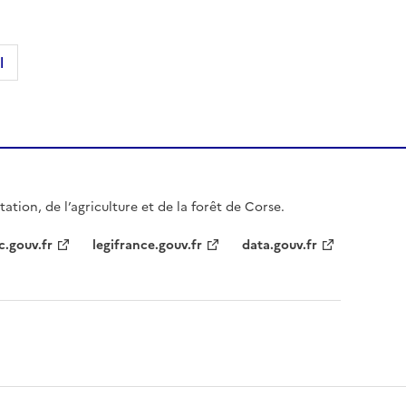
l
ation, de l’agriculture et de la forêt de Corse.
c.gouv.fr
legifrance.gouv.fr
data.gouv.fr