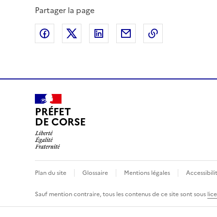
Partager la page
Partager sur Facebook
Partager sur X (anciennement Twitte
Partager sur LinkedIn
Partager par email
Copier dans le
PRÉFET
DE CORSE
Plan du site
Glossaire
Mentions légales
Accessibili
Sauf mention contraire, tous les contenus de ce site sont sous
lic