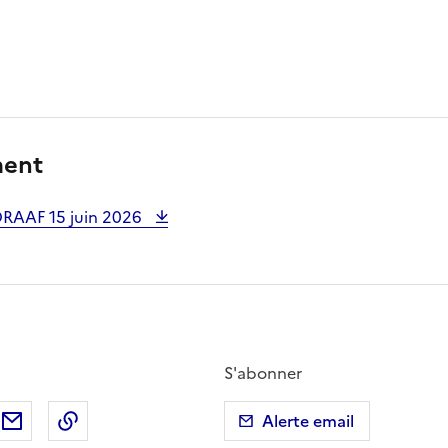
ment
RAAF 15 juin 2026
S'abonner
ebook
ur X (anciennement Twitter)
tager sur LinkedIn
Partager par email
Copier dans le presse-papier
Alerte email