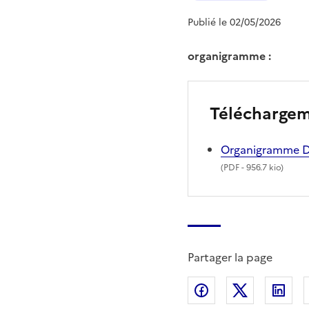
Publié le 02/05/2026
organigramme :
Télécharge
Organigramme D
(
PDF
- 956.7 kio)
Partager la page
Partager sur Fac
Partager s
Par