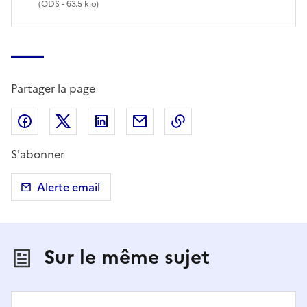
(
ODS
- 63.5 kio)
Partager la page
Partager sur Facebook
Partager sur X (anciennement Twitter)
Partager sur LinkedIn
Partager par email
Copier dans le presse
S'abonner
Alerte email
Sur le même sujet